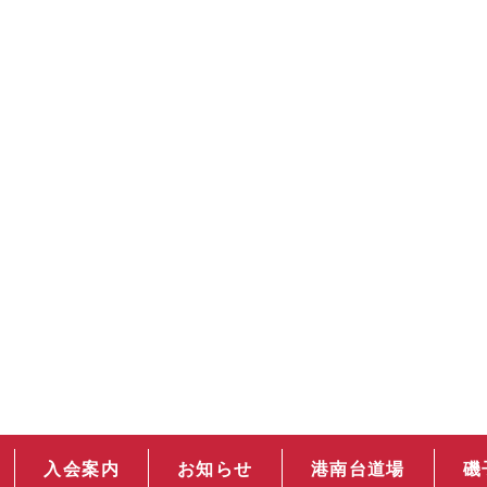
入会案内
お知らせ
港南台道場
磯